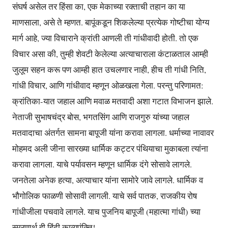
संघर्ष असेल तर हिंसा का, एक मेकाच्या रक्ताची तहान का या
माणसाला, असे ते म्हणत. बापूंकडून शिकलेल्या प्रत्येक गोष्टीचा योग्य
मार्ग आहे, ज्या विचाराने क्रांती आणली ती गांधीवादी होती. तो एक
विचार असा की, तुम्ही शेवटी केलेल्या अत्याचाराला कंटाळताल आम्ही
जुलूम सहन करू पण आम्ही हात उचलणार नाही, हीच ती गांधी निति,
गांधी विचार, आणि गांधीवाद म्हणून ओळखला गेला. परन्तु परिणामत:
क्रांतिका-यात जहाल आणि मवाळ मतवादी अशा गटात विभाजन झाले.
नेताजी सुभाषचंद्र बोस, भगतसिंग आणि राजगुरु यांच्या जहाल
मतवादाचा अंतर्गत सामना बापूजी यांना करावा लागला. धर्माच्या नावावर
मोहमद अली जीना सारख्या धार्मिक कट्टर पंथियाचा मुकाबला त्यांना
करावा लागला. याचे पर्यावसन म्हणून धार्मिक दंगे सोसावे लागले.
जनतेला अनेक हत्या, अत्याचार यांना सामोरे जावे लागले. धार्मिक व
भौगोलिक फाळणी सोसावी लागली. याचे सर्व पातक, राजकीय रोष
गांधीजीला पचवावे लागले. याच पुजनिय बापूजी (महात्मा गांधी) च्या
स्मरणार्थ ही हिंदी काव्यपंक्ति!